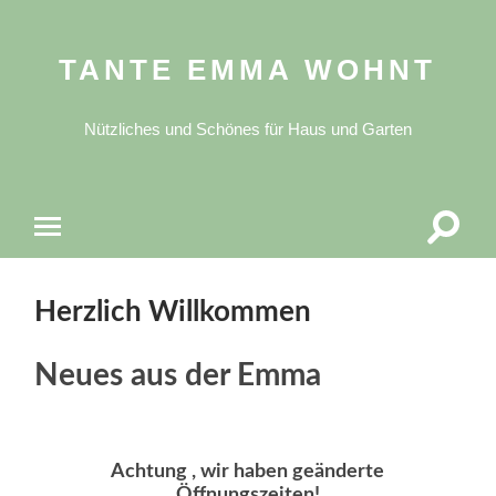
TANTE EMMA WOHNT
Nützliches und Schönes für Haus und Garten
Suchfe
Mobile-
ein-/a
Menü
ein-/ausblenden
Herzlich Willkommen
Neues aus der Emma
Achtung , wir haben geänderte
Öffnungszeiten!